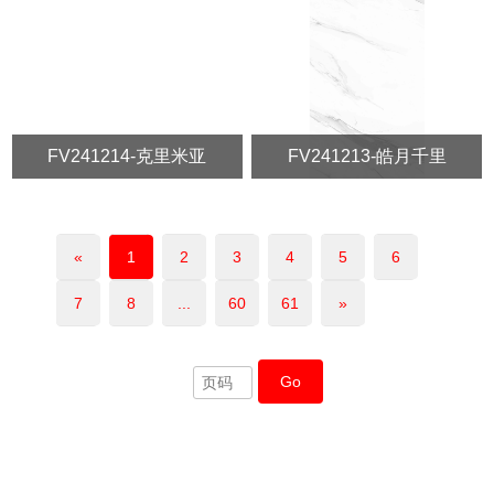
FV241214-克里米亚
FV241213-皓月千里
«
1
2
3
4
5
6
7
8
...
60
61
»